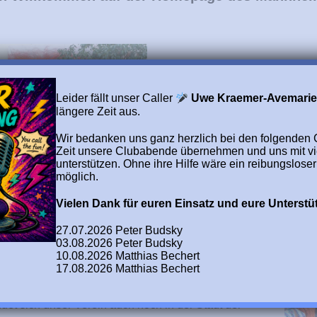
Tanzen im Quadrat, das pas
Leider fällt unser Caller
Uwe Kraemer-Avemari
längere Zeit aus.
Zum Einen sind da vier Paa
Wir bedanken uns ganz herzlich bei den folgenden Ca
Tanzen nach Ansage aufste
Zeit unsere Clubabende übernehmen und uns mit v
unterstützen. Ohne ihre Hilfe wäre ein reibungsloser
möglich.
Vielen Dank für euren Einsatz und eure Unterst
27.07.2026 Peter Budsky
03.08.2026 Peter Budsky
10.08.2026 Matthias Bechert
17.08.2026 Matthias Bechert
et sich unser Verein auch noch in der Stadt der