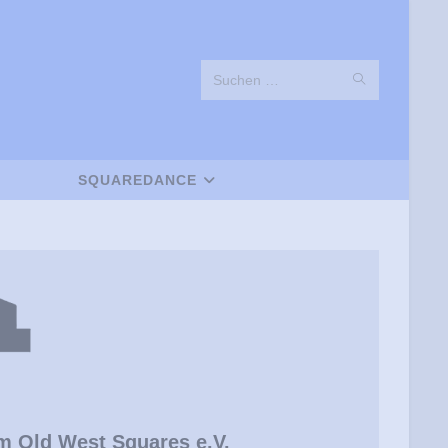
SUCHE
Diese
STARTEN
Website
durchsuchen
SQUAREDANCE
 Old West Squares e.V.