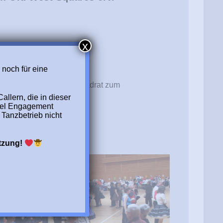
x
st für uns doppelt:
e
noch für eine
re, die sich in einem Quadrat zum
llern, die in dieser
llen.
iel Engagement
 Tanzbetrieb nicht
ützung!