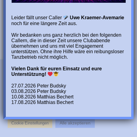
Leider fällt unser Caller
Uwe Kraemer-Avemarie
noch für eine längere Zeit aus.
Wir bedanken uns ganz herzlich bei den folgenden
Callern, die in dieser Zeit unsere Clubabende
übernehmen und uns mit viel Engagement
unterstützen. Ohne ihre Hilfe wäre ein reibungsloser
Tanzbetrieb nicht möglich.
Vielen Dank für euren Einsatz und eure
Diese Webseite verwendet Cookies
Unterstützung!
Wir verwenden Cookies auf unserer Website, um Ihnen ein
möglichst relevantes Erlebnis zu bieten, indem wir uns an
27.07.2026 Peter Budsky
Ihre Präferenzen und wiederholten Besuche erinnern. Indem
03.08.2026 Peter Budsky
Sie auf „Alle akzeptieren“ klicken, stimmen Sie der
10.08.2026 Matthias Bechert
Verwendung ALLER Cookies zu. Sie können jedoch die
17.08.2026 Matthias Bechert
„Cookie-Einstellungen“ aufrufen, um eine kontrollierte
Einwilligung zu erteilen.
Impressum & Datenschutz
Board
Cloud-Login
Home
Alle akzeptieren
Cookie Einstellungen
Copyright Mannheim Old West Squares e.V. - 2026